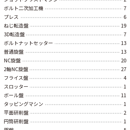
ボルト二次加工機
7
プレス
6
ねじ転造盤
19
3D転造盤
7
ボルトナットセッター
13
普通旋盤
13
NC旋盤
20
2軸NC旋盤
27
フライス盤
4
スロッター
1
ボール盤
11
タッピングマシン
1
平面研削盤
2
円筒研削盤
1
鋸盤
5