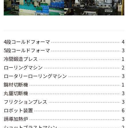
4段コールドフォーマ
4
5段コールドフォーマ
3
冷間鍛造プレス
1
ローリングマシン
2
ロータリーローリングマシン
3
鋼材切断機
1
丸鋸切断機
3
フリクションプレス
3
ロボット装置
6
誘導加熱炉
3
ショットブラストマシン
2