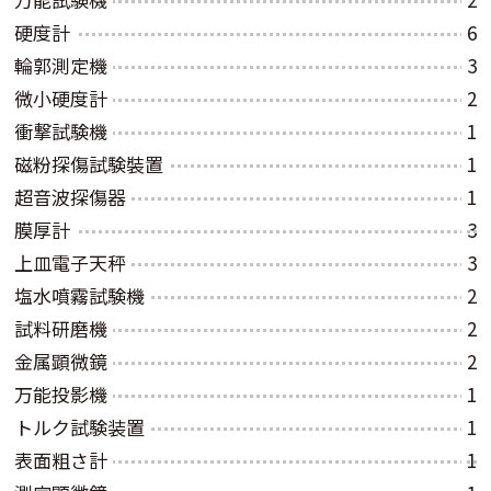
硬度計
6
輪郭測定機
3
微小硬度計
2
衝撃試験機
1
磁粉探傷試験裝置
1
超音波探傷器
1
膜厚計
3
上皿電子天秤
3
塩水噴霧試験機
2
試料研磨機
2
金属顕微鏡
2
万能投影機
1
トルク試験装置
1
表面粗さ計
1